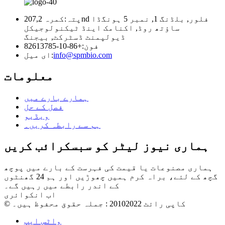
پتہ:
کمرہ 207,2nd فلور, بلڈنگ 1, نمبر 5 ہونگڈا
ساؤتھ روڈ, اکنامک اینڈ ٹیکنولوجیکل
ڈیولپمنٹ ڈسٹرکٹ, بیجنگ
فون:
+86-10-82613785
info@spmbio.com
ای میل:
معلومات
ہمارے بارے میں
فصل کے حل
ویڈیو
ہم سے رابطہ کریں۔
ہماری نیوز لیٹر کو سبسکرائب کریں
ہماری مصنوعات یا قیمت کی فہرست کے بارے میں پوچھ
گچھ کے لئے، براہ کرم ہمیں چھوڑیں اور ہم 24 گھنٹوں
کے اندر رابطے میں رہیں گے۔
اب انکوائری
© کاپی رائٹ 20102022 : جملہ حقوق محفوظ ہیں۔
واٹس ایپ