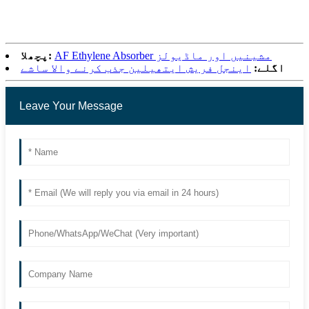
AF Ethylene Absorber مشینیں اور ماڈیولز
پچھلا:
اگلے:
اینجل فریش ایتھیلین جذب کرنے والا ساشے