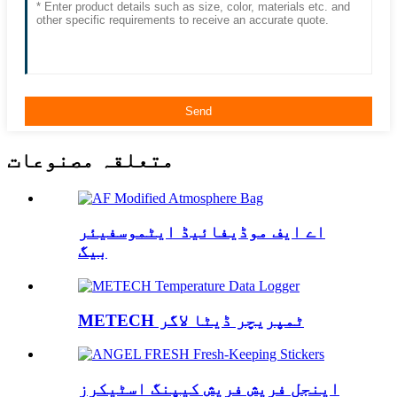
متعلقہ مصنوعات
اے ایف موڈیفائیڈ ایٹموسفیئر
بیگ
METECH ٹمپریچر ڈیٹا لاگر
اینجل فریش فریش کیپنگ اسٹیکرز