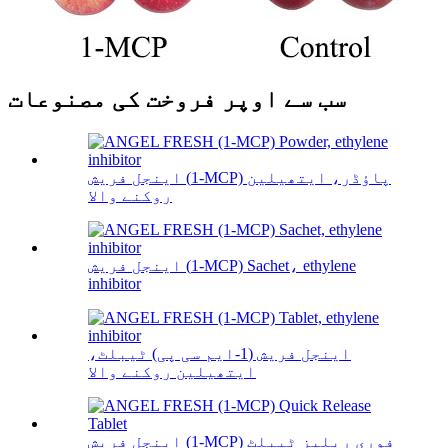
سب سے اوپر فروخت کی مصنوعات
اینجل فریش (1-MCP) پاؤڈر، ایتھیلین
روکنے والا
اینجل فریش (1-MCP) Sachet، ethylene
inhibitor
اینجل فریش (1-ایم سی پی) ٹیبلٹ،
ایتھیلین روکنے والا
اینجل فریش (1-MCP) فوری ریلیز ٹیبلٹ