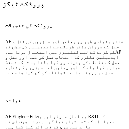
پروڈکٹ ٹیگز
پروڈکٹ کی تفصیلات
AF فلٹر بنیادی طور پر پھلوں اور سبزیوں کی نقل و
حمل کے دوران مؤثر طریقے سے ایتھیلین کی سطح کو
کم کرنے کے لیے کنٹینرز میں استعمال ہوتا ہے۔AF
ایتھیلین فلٹرز کا انتخاب فصل کی قسم اور نقل و
حمل کے فاصلے کی بنیاد پر کیا جاتا ہے تاکہ تحفظ
فراہم کیا جا سکے اور پھلوں اور سبزیوں کی نقل و
حمل میں ہونے والے نقصانات کو کم کیا جا سکے۔
فوائد
AF Ethylene Filter، جو اعلیٰ معیار اور R&D کے
معیارات کے تحت تیار کیا گیا ہے، نہ صرف اس کے
بارے میں سوچ کر ڈیزائن کیا گیا ہے۔