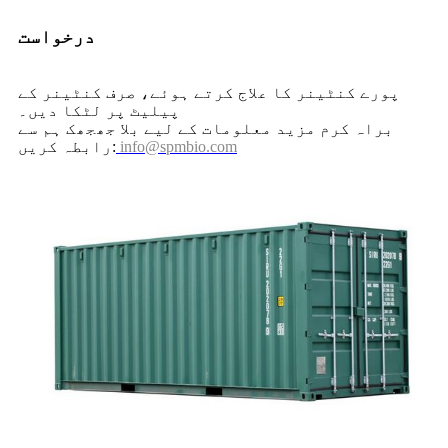
درخواست
پورے کنٹینر کا علاج کرتے ہوئے، صرف کنٹینر کے
پیلیٹ پر لٹکا دیں۔
براہ کرم مزید معلومات کے لیے بلا جھجھک ہم سے
info@spmbio.com
رابطہ کریں: