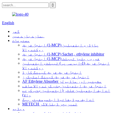
English
گھر
ہمارے بارے میں
مصنوعات
اینجل فریش (1-MCP) پاؤڈر، ایتھیلین
روکنے والا
اینجل فریش (1-MCP) Sachet، ethylene inhibitor
اینجل فریش (1-MCP) فوری ریلیز ٹیبلٹ
اینجل فریش (1-ایم سی پی) ٹیبلٹ، ایتھیلین
روکنے والا
اینجل فریش فریش کیپنگ کارڈ
اینجل فریش فریش کیپنگ اسٹیکرز
AF Ethylene Absorber مشینیں اور ماڈیولز
اینجل فریش ایتھیلین جذب کرنے والا ساشے
اے ایف ایتھیلین فلٹر (ایتھیلین جذب کرنے
والا)
اے ایف موڈیفائیڈ ایٹموسفیئر بیگ
METECH ٹمپریچر ڈیٹا لاگر
ویڈیو