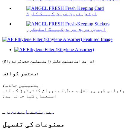
اینجل فریش فریش کیپنگ کارڈ
اینجل فریش فریش کیپنگ اسٹیکرز
اے ایف ایتھیلین فلٹر (ایتھیلین جذب کرنے والا)
مختصر کوائف:
ایتھیلین جاذب؛
بنیادی طور پر نقل و حمل کے دوران کنٹینرز کے لئے
استعمال کیا جاتا ہے؛
ہمیں ای میل بھیجیں۔
مصنوعات کی تفصیل