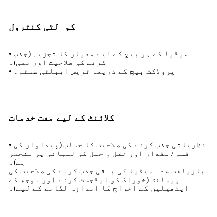
کوالٹی کنٹرول
• میڈیا کے ہر بیچ کے لیے معیار کا تجزیہ (جذب
کرنے کی صلاحیت اور نمی)۔
• پروڈکٹ بیچ کے ذریعہ ٹریس ایبلٹی سسٹم۔
کلائنٹ کے لیے مفت خدمات
• نظریاتی جذب کرنے کی صلاحیت کا حساب (پیداوار کی
قسم / مقدار اور نقل و حمل کی لمبائی پر منحصر
ہے)۔
بازیافت شدہ میڈیا کی باقی جذب کرنے کی صلاحیت کی
پیمائش (خوراک کو ایڈجسٹ کرنے اور بوجھ کے
ایتھیلین کے اخراج کا اندازہ لگانے کے لیے)۔