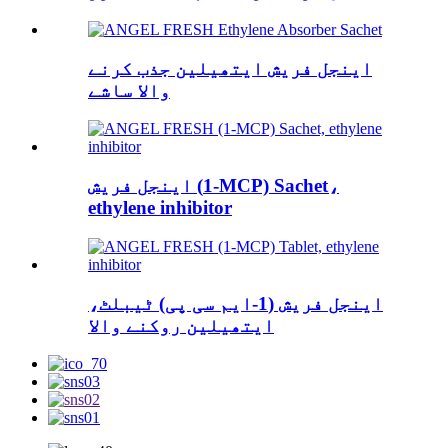
اینجل فریش ایتھیلین جذب کرنے
والا ساشے
اینجل فریش (1-MCP) Sachet،
ethylene inhibitor
اینجل فریش (1-ایم سی پی) ٹیبلٹ،
ایتھیلین روکنے والا