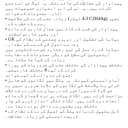
پیداوار کی حفاظت کی جائے بلکہ وہ لوگ جو اسے جمع
کرتے ہیں۔یہ اس کی اہم امتیازی خصوصیات ہیں:
تازہ مصنوعات کے فوائد:
• زیادہ جذب کرنے کی صلاحیت (3-4 لیٹر C2H4/kg) بغیر
رسنے کے خطرے کے۔
• پیداوار کی قسم کے کام میں فعال کاربن کے ساتھ
اور بغیر فارمولیشنز۔
• GK میڈیا کی تشکیل اور دوہری چھلنی کے نظام کی
وجہ سے دھول کی کم سے کم مقدار۔
میڈیا کے رد عمل کی تیز رفتار، جس سے کنٹینر میں
ایتھیلین کی سطح کو دیگر مصنوعات کے مقابلے
زیادہ کم کیا جا سکتا ہے۔
• مختلف پیداوار کی مختلف جذب کی ضروریات کو پورا
کرنے کے لیے 8 مختلف فارمیٹس۔
جمع کرنے والے کے لیے فوائد:
• آسان اسمبلی کیونکہ یہ پلگ میں لگاموں کو شامل
کرتی ہے: پلاسٹک کی لگاموں کو ملانا ضروری نہیں ہے
جو گرڈ کے سوراخوں کے درمیان سے گزرنے کے خلاف
مزاحمت کرتے ہیں۔لگام پہلے ہی نرم گھماؤ کے ساتھ
انجام دیے گئے ہیں۔لگام لنگر انداز ڈوری کو چار
مختلف پوزیشنوں سے داخل ہونے دیتا ہے۔
• ڈبل سٹیپل کے ساتھ پلگ کو ٹھیک کرنے کے نظام کے
ذریعے اسمبلی کی زیادہ حفاظت۔